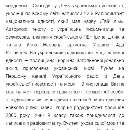
кордоном. Сьогодні, у День української писемності,
українці по всьому світі написали 22-й Радіодиктант
національної єдності, який мав назву «Твій дім».
Авторкою тексту є українська письменниця та
режисерка, членкиня Українського ПЕН Ірина Цілик, а
читала його Народна артистка України, Ада
Роговцева.Всеукраїнський радіодиктант національної
єдності — традиційна щорічна загальнонаціональна
акція, присвячена українській мові. Лунає на
Першому каналі Українського радіо в День
української писемності та мови — 9 листопада. Він не
має на меті перевірки грамотності конкретної особи,
а задуманий як своєрідний флешмоб-акція єднання
навколо рідної мови. Уперше радіодиктант пройшов
2000 року. Учні 9 класу також приєдналися до
написання радіодиктанту. Вчителі української мови та