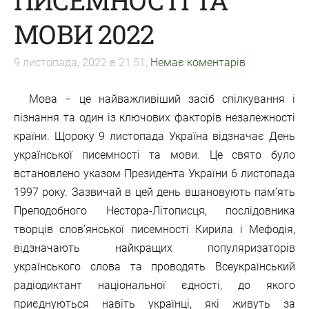
ПИСЕМНОСТІ ТА
МОВИ 2022
9 листопада, 2022 в 21:51,
Немає коментарів
Мова − це найважливіший засіб спілкування і
пізнання та один із ключових факторів незалежності
країни. Щороку 9 листопада Україна відзначає День
української писемності та мови. Це свято було
встановлено указом Президента України 6 листопада
1997 року. Зазвичай в цей день вшановують пам’ять
Преподобного Нестора-Літописця, послідовника
творців слов’янської писемності Кирила і Мефодія,
відзначають найкращих популяризаторів
українського слова та проводять Всеукраїнський
радіодиктант національної єдності, до якого
приєднуються навіть українці, які живуть за