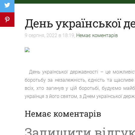
День української д
9 серпня, 2022 в 18:19,
Немає коментарів
День української державності – це можливість
боротьбу за незалежність, єдність та щасливе
всіх, хто загинув у цій боротьбі, будуємо ма
українця з його святом, з Днем української держ
Немає коментарів
Залишити відгу