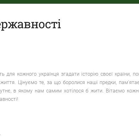
ержавності
 для кожного українця згадати історію своєї країни, по
 життя. Цінуємо те, за що боролися наші предки, пам'ята
йбутнє, в якому нам самим хотілося б жити. Вітаємо кожн
авності!
к