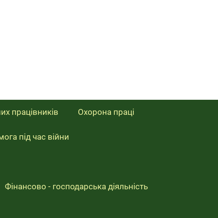
них працівників
Охорона праці
ога під час війни
Фінансово - господарська діяльність