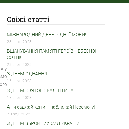
Свіжі статті
МІЖНАРОДНИЙ ДЕНЬ РІДНОЇ МОВИ!
23. лют. 2023
ВШАНУВАННЯ ПАМ'ЯТІ ГЕРОЇВ НЕБЕСНОЇ
СОТНІ!
23. лют. 2023
вну
З ДНЕМ ЄДНАННЯ
ємо
16. лют. 2023
ого
З ДНЕМ СВЯТОГО ВАЛЕНТИНА
15. лют. 2023
А ти саджай квіти – наближай Перемогу!
7. груд. 2022
З ДНЕМ ЗБРОЙНИХ СИЛ УКРАЇНИ