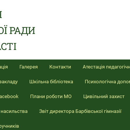
Я
ОЇ РАДИ
СТІ
ція
Галерея
Контакти
Атестація педагогіч
закладу
Шкільна бібліотека
Психологічна допом
Facebook
Плани роботи МО
Цивільний захист
 насильства
Звіт директора Барбівської гімназії
ручників