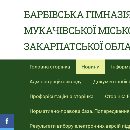
БАРБІВСЬКА ГІМНАЗІ
МУКАЧІВСЬКОЇ МІСЬК
ЗАКАРПАТСЬКОЇ ОБЛА
Головна сторінка
Новини
Інформа
Адміністрація закладу
Документообіг 
Профорієнтаційна сторінка
Сторінка 
Нормативно-правова база. Попередження
Результати вибору електронних версій під